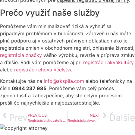
Prečo využiť naše služby
Pomôžeme vám minimalizovať riziká a vyhnúť sa
prípadným problémom v budúcnosti. Zároveň u nás máte
plnú podporu aj v ostatných právnych oblastiach ako je
registrácia zmien v obchodnom registri, ohlásenie živnosti,
registrácia značky
vášho výrobku, revízie a príprava zmlúv
a ďalšie. Radi vám pomôžeme aj pri
registrácii akvakultúry
alebo
registrácii chovu včelstva
Kontaktujte nás na
info@akspila.com
alebo telefonicky na
čísle
0944 237 985
. Pomôžeme vám celý proces
zjednodušiť a zabezpečíme, aby ste celým procesom
prešli čo najrýchlejšie a najbezstarostnejšie.
Prev
Ďalšie
PREVIOUS
NEXT
Registrácia chovateľa včiel
Registrácia akvakultúry