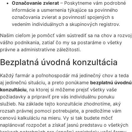
Označovanie zvierat
– Poskytneme vám podrobné
informácie a usmernenia týkajúce sa povinného
označovania zvierat a povinností spojených s
vedením individuálnych a skupinových registrov.
Našim cieľom je pomôcť vám sústrediť sa na chov a rozvoj
vášho podnikania, zatiaľ čo my sa postaráme o všetky
právne a administratívne záležitosti.
Bezplatná úvodná konzultácia
Každý farmár a poľnohospodár má jedinečný chov a teda
aj jedinečnú situáciu, a preto ponúkame
bezplatnú úvodnú
konzultáciu
, na ktorej si môžeme prejsť všetky vaše
požiadavky a pripraviť pre vás individuálnu ponuku
služieb. Na základe tejto konzultácie zhodnotíme, aký
rozsah právnej pomoci potrebujete, a predložíme vám
cenovú kalkuláciu na mieru. Vy si tak budete môcť
naplánovať rozpočet a získať jasnú predstavu o všetkých
krokoch potrebných pre
úspešnú registráciu vašej farmy
.