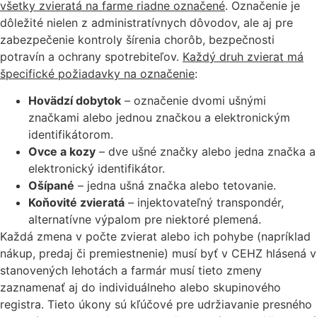
všetky zvieratá na farme riadne označené
. Označenie je
dôležité nielen z administratívnych dôvodov, ale aj pre
zabezpečenie kontroly šírenia chorôb, bezpečnosti
potravín a ochrany spotrebiteľov.
Každý druh zvierat má
špecifické požiadavky na označenie
:
Hovädzí dobytok
– označenie dvomi ušnými
značkami alebo jednou značkou a elektronickým
identifikátorom.
Ovce a kozy
– dve ušné značky alebo jedna značka a
elektronický identifikátor.
Ošípané
– jedna ušná značka alebo tetovanie.
Koňovité zvieratá
– injektovateľný transpondér,
alternatívne výpalom pre niektoré plemená.
Každá zmena v počte zvierat alebo ich pohybe (napríklad
nákup, predaj či premiestnenie) musí byť v CEHZ hlásená v
stanovených lehotách a farmár musí tieto zmeny
zaznamenať aj do individuálneho alebo skupinového
registra. Tieto úkony sú kľúčové pre udržiavanie presného