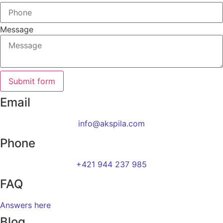
Message
Submit form
Email
info@akspila.com
Phone
+421 944 237 985
FAQ
Answers here
Blog