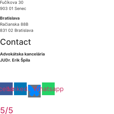
Fučíkova 30
903 01 Senec
Bratislava
Račianska 88B
831 02 Bratislava
Contact
Advokátska kancelária
JUDr. Erik Špila
info@akspila.com
+421 944 237 985
cebook
Linkedin
Whatsapp
5/5