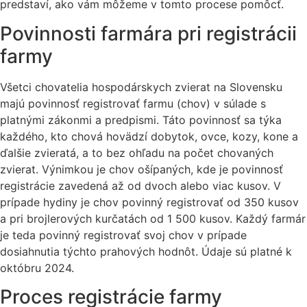
predstaví, ako vám môžeme v tomto procese pomôcť.
Povinnosti farmára pri registrácii
farmy
Všetci chovatelia hospodárskych zvierat na Slovensku
majú povinnosť registrovať farmu (chov) v súlade s
platnými zákonmi a predpismi. Táto povinnosť sa týka
každého, kto chová hovädzí dobytok, ovce, kozy, kone a
ďalšie zvieratá, a to bez ohľadu na počet chovaných
zvierat. Výnimkou je chov ošípaných, kde je povinnosť
registrácie zavedená až od dvoch alebo viac kusov. V
prípade hydiny je chov povinný registrovať od 350 kusov
a pri brojlerových kurčatách od 1 500 kusov. Každý farmár
je teda povinný registrovať svoj chov v prípade
dosiahnutia týchto prahových hodnôt. Údaje sú platné k
októbru 2024.
Proces registrácie farmy