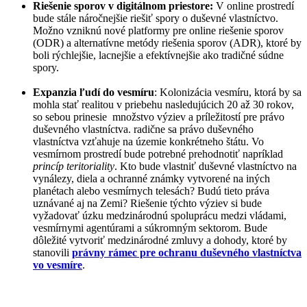
Riešenie sporov v digitálnom priestore:
V online prostredí
bude stále náročnejšie riešiť spory o duševné vlastníctvo.
Možno vzniknú nové platformy pre online riešenie sporov
(ODR) a alternatívne metódy riešenia sporov (ADR), ktoré by
boli rýchlejšie, lacnejšie a efektívnejšie ako tradičné súdne
spory.
Expanzia ľudí do vesmíru
: Kolonizácia vesmíru, ktorá by sa
mohla stať realitou v priebehu nasledujúcich 20 až 30 rokov,
so sebou prinesie množstvo výziev a príležitostí pre právo
duševného vlastníctva. radične sa právo duševného
vlastníctva vzťahuje na územie konkrétneho štátu. Vo
vesmírnom prostredí bude potrebné prehodnotiť napríklad
princíp teritoriality
. Kto bude vlastniť duševné vlastníctvo na
vynálezy, diela a ochranné známky vytvorené na iných
planétach alebo vesmírnych telesách? Budú tieto práva
uznávané aj na Zemi? Riešenie týchto výziev si bude
vyžadovať úzku medzinárodnú spoluprácu medzi vládami,
vesmírnymi agentúrami a súkromným sektorom. Bude
dôležité vytvoriť medzinárodné zmluvy a dohody, ktoré by
stanovili
právny rámec pre ochranu duševného vlastníctva
vo vesmíre
.