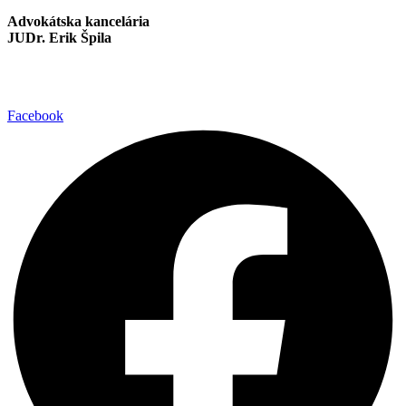
Advokátska kancelária
JUDr. Erik Špila
info@akspila.com
+421 944 237 985
Facebook