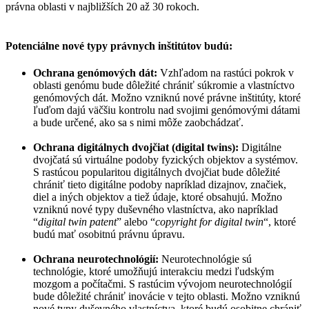
právna oblasti v najbližších 20 až 30 rokoch.
Potenciálne nové typy právnych inštitútov budú
:
Ochrana genómových dát:
Vzhľadom na rastúci pokrok v
oblasti genómu bude dôležité chrániť súkromie a vlastníctvo
genómových dát. Možno vzniknú nové právne inštitúty, ktoré
ľuďom dajú väčšiu kontrolu nad svojimi genómovými dátami
a bude určené, ako sa s nimi môže zaobchádzať.
Ochrana digitálnych dvojčiat (digital twins):
Digitálne
dvojčatá sú virtuálne podoby fyzických objektov a systémov.
S rastúcou popularitou digitálnych dvojčiat bude dôležité
chrániť tieto digitálne podoby napríklad dizajnov, značiek,
diel a iných objektov a tiež údaje, ktoré obsahujú. Možno
vzniknú nové typy duševného vlastníctva, ako napríklad
“
digital twin patent
” alebo “
copyright for digital twin
“, ktoré
budú mať osobitnú právnu úpravu.
Ochrana neurotechnológií:
Neurotechnológie sú
technológie, ktoré umožňujú interakciu medzi ľudským
mozgom a počítačmi. S rastúcim vývojom neurotechnológií
bude dôležité chrániť inovácie v tejto oblasti. Možno vzniknú
nové typy duševného vlastníctva, ktoré budú osobitne chrániť