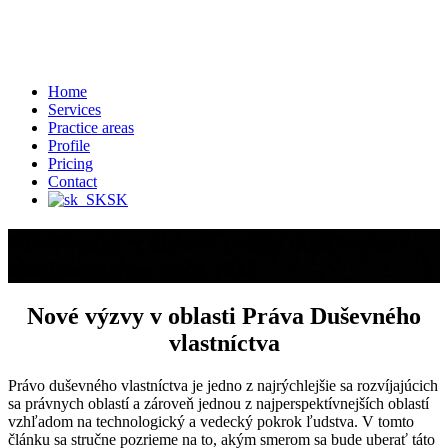
Home
Services
Practice areas
Profile
Pricing
Contact
SK
Nové výzvy v oblasti práva duševného
vlastníctva po roku 2045
Nové výzvy v oblasti Práva Duševného
vlastníctva
Právo duševného vlastníctva je jedno z najrýchlejšie sa rozvíjajúcich
sa právnych oblastí a zároveň jednou z najperspektívnejších oblastí
vzhľadom na technologický a vedecký pokrok ľudstva. V tomto
článku sa stručne pozrieme na to, akým smerom sa bude uberať táto