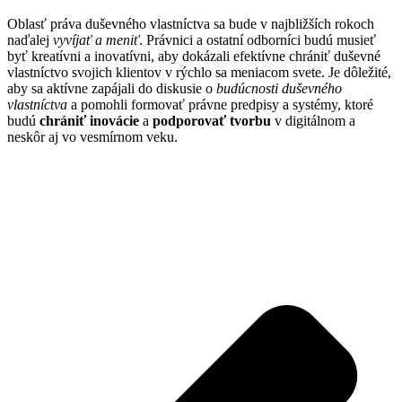
Oblasť práva duševného vlastníctva sa bude v najbližších rokoch
naďalej
vyvíjať a meniť
. Právnici a ostatní odborníci budú musieť
byť kreatívni a inovatívni, aby dokázali efektívne chrániť duševné
vlastníctvo svojich klientov v rýchlo sa meniacom svete. Je dôležité,
aby sa aktívne zapájali do diskusie o
budúcnosti duševného
vlastníctva
a pomohli formovať právne predpisy a systémy, ktoré
budú
chrániť inovácie
a
podporovať tvorbu
v digitálnom a
neskôr aj vo vesmírnom veku.