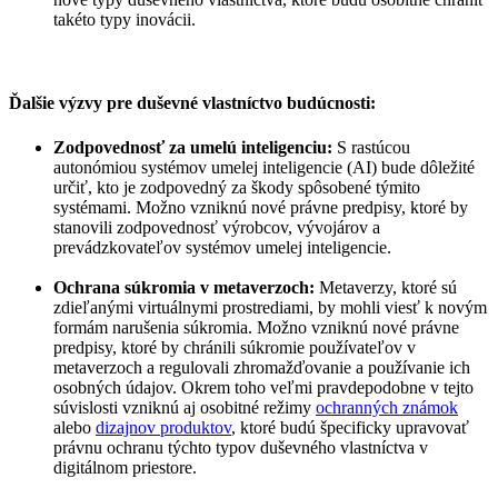
takéto typy inovácii.
Ďalšie výzvy pre duševné vlastníctvo budúcnosti:
Zodpovednosť za umelú inteligenciu:
S rastúcou
autonómiou systémov umelej inteligencie (AI) bude dôležité
určiť, kto je zodpovedný za škody spôsobené týmito
systémami. Možno vzniknú nové právne predpisy, ktoré by
stanovili zodpovednosť výrobcov, vývojárov a
prevádzkovateľov systémov umelej inteligencie.
Ochrana súkromia v metaverzoch:
Metaverzy, ktoré sú
zdieľanými virtuálnymi prostrediami, by mohli viesť k novým
formám narušenia súkromia. Možno vzniknú nové právne
predpisy, ktoré by chránili súkromie používateľov v
metaverzoch a regulovali zhromažďovanie a používanie ich
osobných údajov. Okrem toho veľmi pravdepodobne v tejto
súvislosti vzniknú aj osobitné režimy
ochranných známok
alebo
dizajnov produktov
, ktoré budú špecificky upravovať
právnu ochranu týchto typov duševného vlastníctva v
digitálnom priestore.