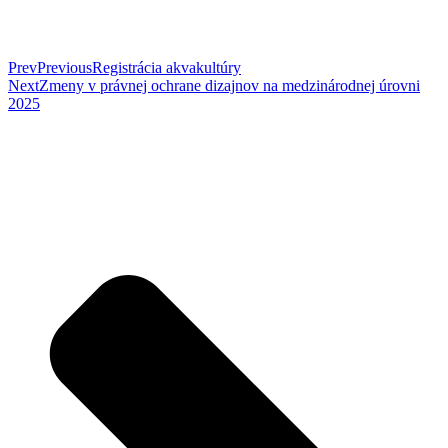
Prev
Previous
Registrácia akvakultúry
Next
Zmeny v právnej ochrane dizajnov na medzinárodnej úrovni
2025