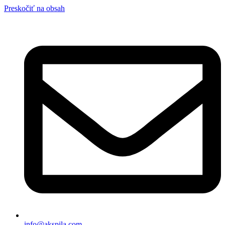
Preskočiť na obsah
info@akspila.com