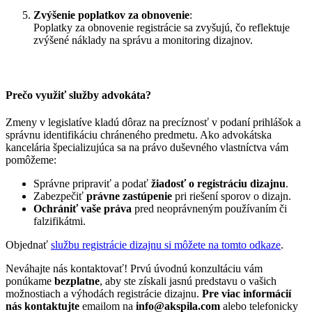
Zvýšenie poplatkov za obnovenie
:
Poplatky za obnovenie registrácie sa zvyšujú, čo reflektuje
zvýšené náklady na správu a monitoring dizajnov.
Prečo využiť služby advokáta?
Zmeny v legislatíve kladú dôraz na precíznosť v podaní prihlášok a
správnu identifikáciu chráneného predmetu. Ako advokátska
kancelária špecializujúca sa na právo duševného vlastníctva vám
pomôžeme:
Správne pripraviť a podať
žiadosť o registráciu dizajnu
.
Zabezpečiť
právne zastúpenie
pri riešení sporov o dizajn.
Ochrániť vaše práva
pred neoprávneným používaním či
falzifikátmi.
Objednať
službu registrácie dizajnu si môžete na tomto odkaze
.
Neváhajte nás kontaktovať! Prvú úvodnú konzultáciu vám
ponúkame
bezplatne
, aby ste získali jasnú predstavu o vašich
možnostiach a výhodách registrácie dizajnu.
Pre viac informácií
nás kontaktujte
emailom na
info@akspila.com
alebo telefonicky