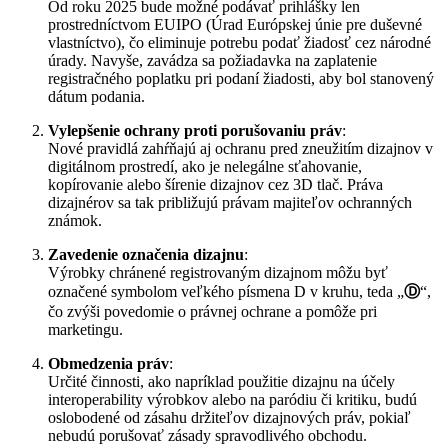
Od roku 2025 bude možné podávať prihlášky len
prostredníctvom EUIPO (Úrad Európskej únie pre duševné
vlastníctvo), čo eliminuje potrebu podať žiadosť cez národné
úrady. Navyše, zavádza sa požiadavka na zaplatenie
registračného poplatku pri podaní žiadosti, aby bol stanovený
dátum podania.
Vylepšenie ochrany proti porušovaniu práv
:
Nové pravidlá zahŕňajú aj ochranu pred zneužitím dizajnov v
digitálnom prostredí, ako je nelegálne sťahovanie,
kopírovanie alebo šírenie dizajnov cez 3D tlač. Práva
dizajnérov sa tak približujú právam majiteľov ochranných
známok.
Zavedenie označenia dizajnu
:
Výrobky chránené registrovaným dizajnom môžu byť
označené symbolom veľkého písmena D v kruhu, teda „
Ⓓ
“,
čo zvýši povedomie o právnej ochrane a pomôže pri
marketingu.
Obmedzenia práv
:
Určité činnosti, ako napríklad použitie dizajnu na účely
interoperability výrobkov alebo na paródiu či kritiku, budú
oslobodené od zásahu držiteľov dizajnových práv, pokiaľ
nebudú porušovať zásady spravodlivého obchodu.