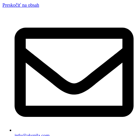
Preskočiť na obsah
info@akspila.com