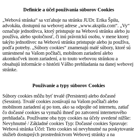
Definície a účel používania súborov Cookies
„Webová stránka“ sa vzťahuje na stránku JUDr. Erika Špilu,
advokáta, dostupnú na webovej adrese „www.akspila.com“. „Vy“
označuje jednotlivca, ktorý pristupuje na Webovú stránku alebo ju
používa, alebo spoločnosť, či inú právnickú osobu, v mene ktorej
takýto jednotlivec na Webovú stránku pristupuje alebo ju používa,
podľa potreby. „Súbory cookies“ znamenajú malé súbory, ktoré sú
umiestnené na Vašom počítači, mobilnom zariadení alebo
akomkoľvek inom zariadení, a to touto webovou stránkou a
obsahujú informácie o histórii Vášho prehliadania na danej webovej
stránke.
Používanie a typy súborov Cookies
Súbory cookies môžu byť trvalé (Persistent) alebo dočasné
(Session). Trvalé cookies zostávajú na Vašom počítači alebo
mobilnom zariadení aj po tom, ako sa odpojíte od internetu, zatiaľ
čo dočasné cookies sa vymažú ihneď po zatvorení internetového
prehliadača. Používame oba typy cookies na účely uvedené nižšie:
Nevyhnutné / Základné cookies Typ: Dočasné cookies Spravuje:
Webová stránka Účel: Tieto cookies sú nevyhnutné na poskytovanie
služieb dostupných prostredníctvom Webovej stránky a na