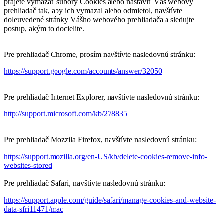
prajete vymazať súbory Cookies alebo nastaviť Váš webový
prehliadač tak, aby ich vymazal alebo odmietol, navštívte
doleuvedené stránky Vášho webového prehliadača a sledujte
postup, akým to docielite.
Pre prehliadač Chrome, prosím navštívte nasledovnú stránku:
https://support.google.com/accounts/answer/32050
Pre prehliadač Internet Explorer, navštívte nasledovnú stránku:
http://support.microsoft.com/kb/278835
Pre prehliadač Mozzila Firefox, navštívte nasledovnú stránku:
https://support.mozilla.org/en-US/kb/delete-cookies-remove-info-
websites-stored
Pre prehliadač Safari, navštívte nasledovnú stránku:
https://support.apple.com/guide/safari/manage-cookies-and-website-
data-sfri11471/mac