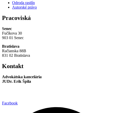
Odroda rastlín
Autorské právo
Pracoviská
Senec
Fučíkova 30
903 01 Senec
Bratislava
Račianska 88B
831 02 Bratislava
Kontakt
Advokátska kancelária
JUDr. Erik Špila
info@akspila.com
+421 944 237 985
Facebook