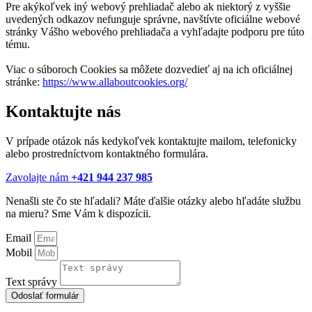
Pre akýkoľvek iný webový prehliadač alebo ak niektorý z vyššie
uvedených odkazov nefunguje správne, navštívte oficiálne webové
stránky Vášho webového prehliadača a vyhľadajte podporu pre túto
tému.
Viac o súboroch Cookies sa môžete dozvedieť aj na ich oficiálnej
stránke:
https://www.allaboutcookies.org/
Kontaktujte nás
V prípade otázok nás kedykoľvek kontaktujte mailom, telefonicky
alebo prostredníctvom kontaktného formulára.
Zavolajte nám
+421 944 237 985
Nenašli ste čo ste hľadali? Máte ďalšie otázky alebo hľadáte službu
na mieru? Sme Vám k dispozícii.
Email
Mobil
Text správy
Odoslať formulár